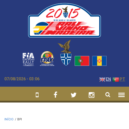
Passar para o conteúdo principal
07/08/2026 - 03:06
EN
PT
INÍCIO
/
BPI