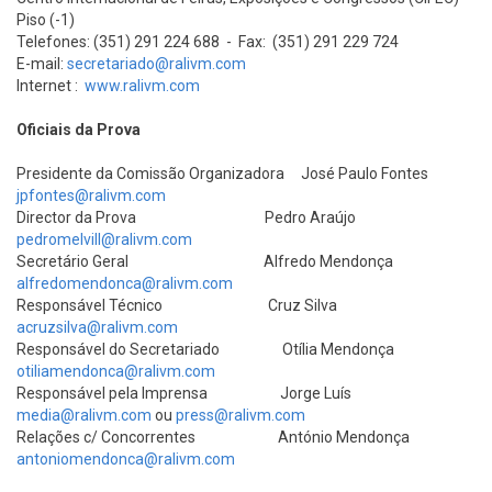
Piso (-1)
Telefones: (351) 291 224 688 - Fax: (351) 291 229 724
E-mail:
secretariado@ralivm.com
Internet :
www.ralivm.com
Oficiais da Prova
Presidente da Comissão Organizadora José Paulo Fontes
jpfontes@ralivm.com
Director da Prova Pedro Araújo
pedromelvill@ralivm.com
Secretário Geral Alfredo Mendonça
alfredomendonca@ralivm.com
Responsável Técnico Cruz Silva
acruzsilva@ralivm.com
Responsável do Secretariado Otília Mendonça
otiliamendonca@ralivm.com
Responsável pela Imprensa Jorge Luís
media@ralivm.com
ou
press@ralivm.com
Relações c/ Concorrentes António Mendonça
antoniomendonca@ralivm.com