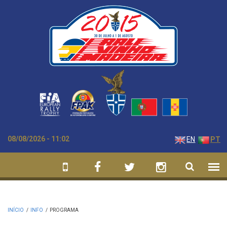
Passar para o conteúdo principal
08/08/2026 - 11:02
EN
PT
INÍCIO
/
INFO
/
PROGRAMA