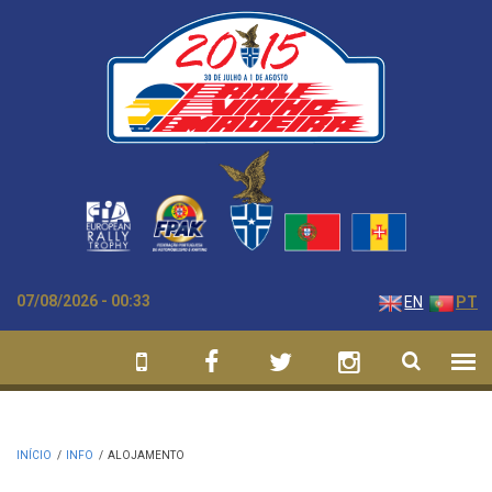
Passar para o conteúdo principal
07/08/2026 - 00:33
EN
PT
INÍCIO
/
INFO
/
ALOJAMENTO