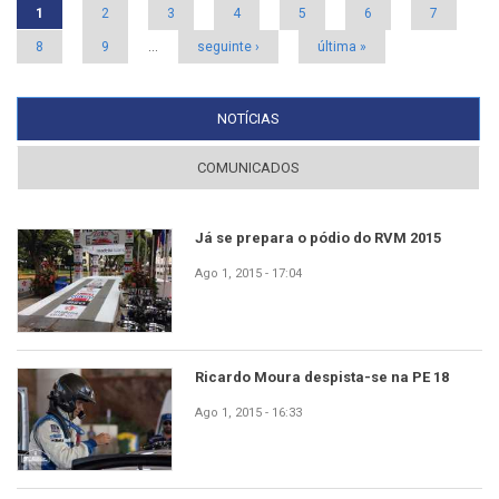
1
2
3
4
5
6
7
8
9
…
seguinte ›
última »
NOTÍCIAS
(SEPARADOR ATIVO)
COMUNICADOS
Já se prepara o pódio do RVM 2015
Ago 1, 2015 - 17:04
Ricardo Moura despista-se na PE 18
Ago 1, 2015 - 16:33