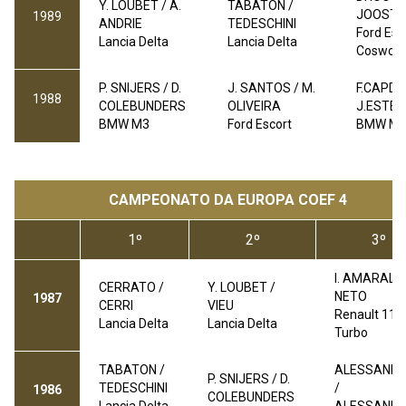
Y. LOUBET / A.
TABATON /
JOOSTE
1989
ANDRIE
TEDESCHINI
Ford Esc
Lancia Delta
Lancia Delta
Coswort
P. SNIJERS / D.
J. SANTOS / M.
F.CAPDE
1988
COLEBUNDERS
OLIVEIRA
J.ESTE
BMW M3
Ford Escort
BMW M
CAMPEONATO DA EUROPA
COEF 4
1º
2º
3º
I. AMARAL / 
CERRATO /
Y. LOUBET /
NETO
1987
CERRI
VIEU
Renault 11
Lancia Delta
Lancia Delta
Turbo
TABATON /
ALESSANDR
P. SNIJERS / D.
TEDESCHINI
/
1986
COLEBUNDERS