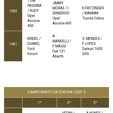
TONI
JIMMY
FASSINA
MCRAE / I.
K.FRITZINGER
/ RUDY
1982
GRINDROD
/ MANNINI
Opel
Opel
Toyota Celica
Ascona
Ascona 400
400
A.
KRIDEL /
S. MENDES /
MANDELLI /
DUNKEL
F. LOPES
1981
F. MAGGI
Ford
Datsun 1600
Fiat 131
Escort
SSS
Abarth
CAMPEONATO DA EUROPA COEF 2
1º
2º
3º