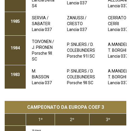
Lancia Delta
ALESSANDR
Lancia
037
S4
Lancia
037
SERVIA /
ZANUSSI /
CERRATO /
1985
SABATER
CRESTO
CERRI
Lancia 037
Lancia 037
Lancia
037
TOIVONEN /
P. SNIJERS / D.
A.MANDELLI
J. PIRONEN
1984
COLEBUNDERS
T. BORGHI
Porsche 9ll
Porsche 91l SC
Lancia
037
SC
M.
P. SNIJERS / D.
A.MANDELLI
1983
BIASSON
COLEBUNDERS
T. BORGHI
Lancia
037
Porsche 9Il SC
Lancia
037
CAMPEONATO DA EUROPA COEF 3
1º
2º
3º