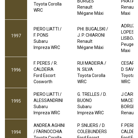
BORGES
PRATA
Toyota Corolla
Renault
Renault
WRC
Mégane Máxi
Maxi
ADRUZI
PIERO LIATTI /
PHI. BUGALSKI /
LOPES /
F. PONS
J. P. CHIARONI
1997
LISBOA
Subaru
Renault
Peugeot
Impreza WRC
Mégane Máxi
Maxi
F. PERES / R.
RUI MADEIRA /
CESAR B
CALDEIRA
N. SILVA
D. SAVI
1996
Ford Escort
Toyota Corolla
Toyota C
Cosworth
WRC
WRC
PIERO LIATTI /
G. TRELLES / D.
J.CARL
ALESSANDRINI
BUONO
MACEDO 
1995
Subaru
Subaru
BORGES
Impreza WRC
Impreza WRC
Renault 
ANDREA AGHINI
P. SNIJERS / D.
F. PERES 
/ FARNOCCHIA
COLEBUNDERS
CALDEI
1994
Toyota Corolla
Ford Escort
Ford Esc