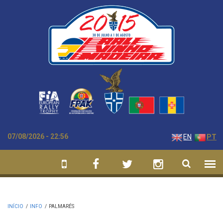
Passar para o conteúdo principal
07/08/2026 - 22:56
EN
PT
INÍCIO
/
INFO
/
PALMARÉS