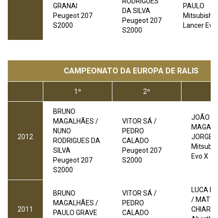
RODRIGUES
GRANAI
PAULO
DA SILVA
Peugeot 207
Mitsubishi
Peugeot 207
S2000
Lancer Evo
S2000
CAMPEONATO DA EUROPA DE RALIS
1º
2º
3
BRUNO
JOÃO
MAGALHÃES /
VITOR SÁ /
MAGALH
NUNO
PEDRO
2012
JORGE 
RODRIGUES DA
CALADO
Mitsubis
SILVA
Peugeot 207
Evo X
Peugeot 207
S2000
S2000
LUCA R
BRUNO
VITOR SÁ /
/ MATT
MAGALHÃES /
PEDRO
2011
CHIARC
PAULO GRAVE
CALADO