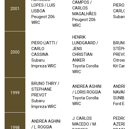
CAMPOS /
LOPES / LUIS
PIERO LI
CARLOS
2001
LISBOA
CARLO 
MAGALHÃES
Peugeot 206
Subaru 
Peugeot 206
WRC
WRC
HENRIK
PIERO LIATTI /
LUNDGAARD /
BRUNO T
CARLO
JENS
STÉPHA
2000
CASSINA
CHRISTIAN
PREVOT
Subaru
ANKER
Citroen
Impreza WRC
Toyota Corolla
Kit Car
WRC
BRUNO THIRY /
ANDREA AGHINI
ANDREA
STEPHANE
/ LORIS ROGGIA
NAVARR
1999
PREVOT
Toyota Corolla
SUNIBA 
Subaru
WRC
Ford Es
Impreza WRC
J. CARLOS
PEDRO
ANDREA AGHINI
MACEDO / M.
AZEREDO
/ L. ROGGIA
1998