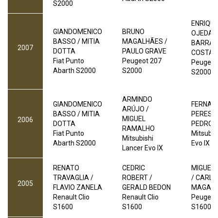
S2000
ENRIQUE
GIANDOMENICO
BRUNO
OJEDA /
BASSO / MITIA
MAGALHÃES /
BARRAB
2007
DOTTA
PAULO GRAVE
COSTA
Fiat Punto
Peugeot 207
Peugeot
Abarth S2000
S2000
S2000
ARMINDO
GIANDOMENICO
FERNAN
ARÚJO /
BASSO / MITIA
PERES
/
MIGUEL
2006
DOTTA
PEDRO 
RAMALHO
Fiat Punto
Mitsubis
Mitsubishi
Abarth S2000
Evo IX
Lancer Evo IX
RENATO
CEDRIC
MIGUEL
TRAVAGLIA /
ROBERT /
/ CARL
2005
FLAVIO ZANELA
GERALD BEDON
MAGAL
Renault Clio
Renault Clio
Peugeot
S1600
S1600
S1600