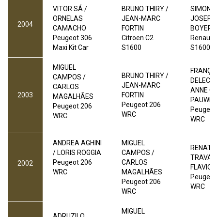
VITOR SÁ /
BRUNO THIRY /
SIMON 
ORNELAS
JEAN-MARC
JOSEPH
2004
CAMACHO
FORTIN
BOYER
Peugeot 306
Citroen C2
Renault 
Maxi Kit Car
S1600
S1600
MIGUEL
FRANÇO
BRUNO THIRY /
CAMPOS
/
DELECOU
JEAN-MARC
CARLOS
ANNE C
2003
FORTIN
MAGALHÃES
PAUWEL
Peugeot 206
Peugeot 206
Peugeot
WRC
WRC
WRC
ANDREA AGHINI
MIGUEL
RENATO
/ LORIS ROGGIA
CAMPOS /
TRAVAGL
Peugeot 206
CARLOS
2002
FLAVIO 
WRC
MAGALHÃES
Peugeot
Peugeot 206
WRC
WRC
MIGUEL
ADRUZILO