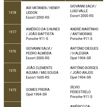
GIOVANNI SALVI /
ARI VATANEN / HENRY
LUIGI VALLE
1978
LIDDON
Escort 2000-RS
Escort 2000-RS
AMÉRICO DA S.NUNES
ANDRÉ MARTINHO
1977
/ JOÃO BAPTISTA
/ ANT.MORAIS
Porsche 911-S
Porsche 911-S
GIOVANNI SALVI /
ANTÓNIO DIEGUES
1976
PEDRO ALMEIDA
/ H.ALEGRIA
Escort 2000-RS
Opel 1904-SR
JOÃO CLEMENTE
ANTÓNIO BORGES
1975
AGUIAR / MIG.SOUSA
/ JOÃO ANJOS
Escort 1600-RS
Opel 1904-SR
SÍLVIO
GOMES PREIRA
1973
PERESTRELO
Opel 1904-SR
Porsche 911-S
AMÉRICO DA