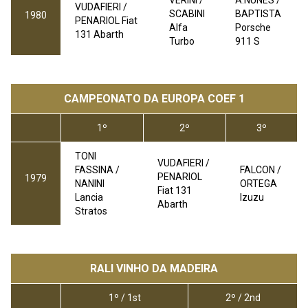
VERINI /
A.NUNES /
VUDAFIERI /
SCABINI
BAPTISTA
1980
PENARIOL
Fiat
Alfa
Porsche
131 Abarth
Turbo
911 S
CAMPEONATO DA EUROPA COEF 1
1º
2º
3º
TONI
VUDAFIERI /
FASSINA /
FALCON /
PENARIOL
1979
NANINI
ORTEGA
Fiat 131
Lancia
Izuzu
Abarth
Stratos
RALI VINHO DA MADEIRA
1º / 1
st
2º / 2
nd