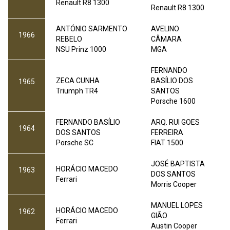
Renault R8 1300
Renault R8 1300
ANTÓNIO SARMENTO
AVELINO
1966
REBELO
CÂMARA
NSU Prinz 1000
MGA
FERNANDO
ZECA CUNHA
BASÍLIO DOS
1965
Triumph TR4
SANTOS
Porsche 1600
FERNANDO BASÍLIO
ARQ. RUI GOES
1964
DOS SANTOS
FERREIRA
Porsche SC
FIAT 1500
JOSÉ BAPTISTA
HORÁCIO MACEDO
1963
DOS SANTOS
Ferrari
Morris Cooper
MANUEL LOPES
HORÁCIO MACEDO
1962
GIÃO
Ferrari
Austin Cooper