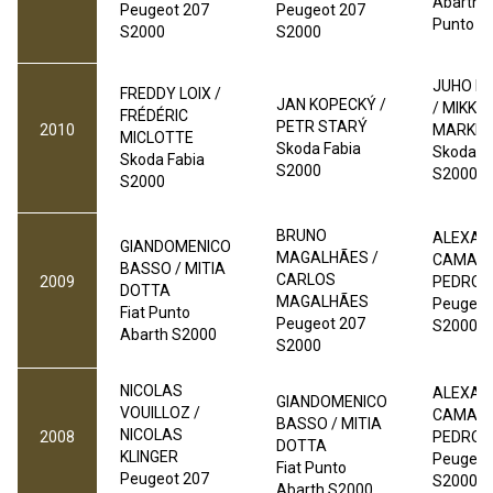
Abarth 
Peugeot 207
Peugeot 207
Punto S
S2000
S2000
JUHO H
FREDDY LOIX /
JAN KOPECKÝ /
/ MIKKO
FRÉDÉRIC
PETR STARÝ
2010
MARKKU
MICLOTTE
Skoda Fabia
Skoda F
Skoda Fabia
S2000
S2000
S2000
BRUNO
ALEXAN
GIANDOMENICO
MAGALHÃES /
CAMACH
BASSO / MITIA
CARLOS
2009
PEDRO 
DOTTA
MAGALHÃES
Peugeot
Fiat Punto
Peugeot 207
S2000
Abarth S2000
S2000
NICOLAS
ALEXAN
GIANDOMENICO
VOUILLOZ /
CAMACH
BASSO / MITIA
NICOLAS
2008
PEDRO 
DOTTA
KLINGER
Peugeot
Fiat Punto
Peugeot 207
S2000
Abarth S2000