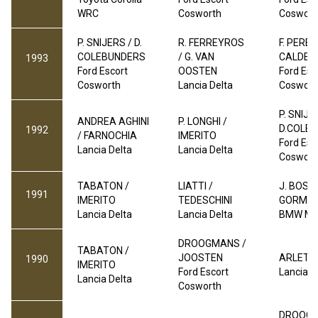
WRC
Cosworth
Coswort
P. SNIJERS / D.
R. FERREYROS
F. PERES 
COLEBUNDERS
/ G. VAN
CALDEI
1993
Ford Escort
OOSTEN
Ford Esc
Cosworth
Lancia Delta
Coswort
P. SNIJE
ANDREA AGHINI
P. LONGHI /
D.COLE
1992
/ FARNOCHIA
IMERITO
Ford Esc
Lancia Delta
Lancia Delta
Coswort
TABATON /
LIATTI /
J. BOSCH
1991
IMERITO
TEDESCHINI
GORMLE
Lancia Delta
Lancia Delta
BMW M
DROOGMANS /
TABATON /
JOOSTEN
ARLETTI 
1990
IMERITO
Ford Escort
Lancia D
Lancia Delta
Cosworth
DROOGM