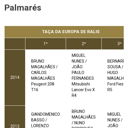
Palmarés
TAÇA DA EUROPA DE RALIS
1º
2º
3º
MIGUEL
BRUNO
NUNES /
BERNARD
MAGALHÃES /
JOÃO
SOUSA /
CARLOS
PAULO
HUGO
2014
MAGALHÃES
FERNANDES
MAGALHÃ
Peugeot 208
Mitsubishi
Ford Fiesta
T16
Lancer Evo X
R5
R4
BRUNO
GIANDOMENICO
MIGUEL
MAGALHÃES
BASSO /
NUNES /
/ NUNO
LORENZO
JOÃO
2013