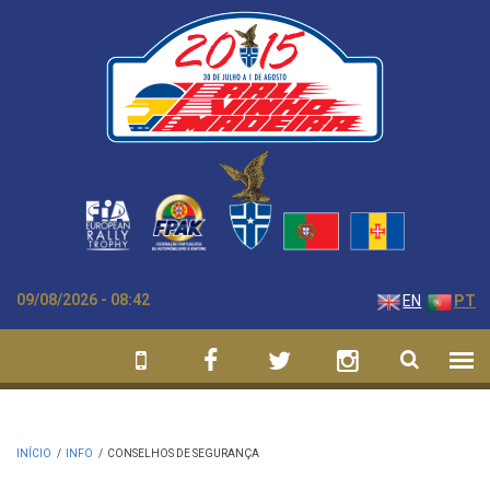
Passar para o conteúdo principal
09/08/2026 - 08:42
EN
PT
INÍCIO
/
INFO
/
CONSELHOS DE SEGURANÇA