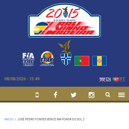
Passar para o conteúdo principal
08/08/2026 - 13:49
EN
PT
INÍCIO
/
JOSÉ PEDRO FONTES VENCE NA PONTA DO SOL 2