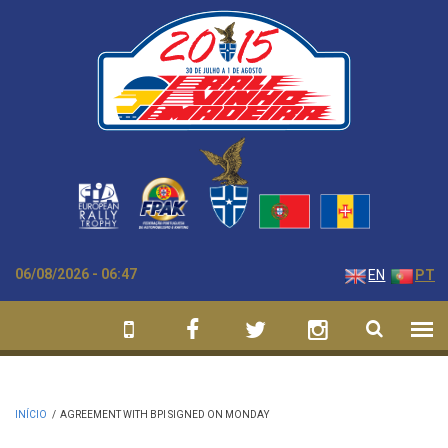
Passar para o conteúdo principal
06/08/2026 - 06:47
EN
PT
INÍCIO
/
AGREEMENT WITH BPI SIGNED ON MONDAY