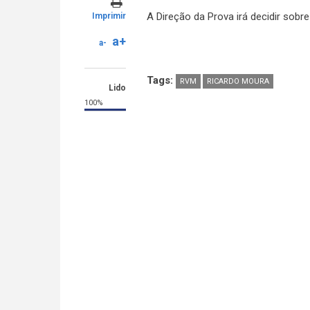
A Direção da Prova irá decidir sobre
Imprimir
a+
a-
Tags:
RVM
RICARDO MOURA
Lido
100%