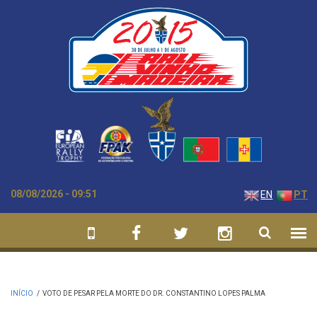
Passar para o conteúdo principal
08/08/2026 - 09:51
EN
PT
INÍCIO
/
VOTO DE PESAR PELA MORTE DO DR. CONSTANTINO LOPES PALMA