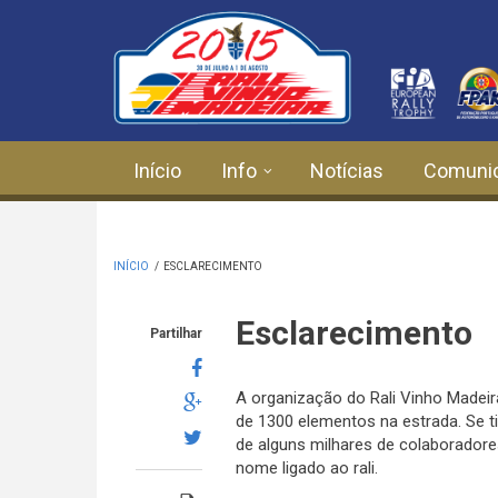
Passar para o conteúdo principal
Início
Info
Notícias
Comuni
INÍCIO
/
ESCLARECIMENTO
Esclarecimento
Partilhar
A organização do Rali Vinho Madei
de 1300 elementos na estrada. Se 
de alguns milhares de colaboradore
nome ligado ao rali.