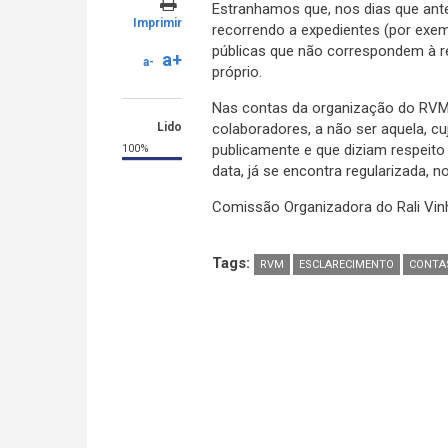
Estranhamos que, nos dias que ant
Imprimir
recorrendo a expedientes (por exemp
públicas que não correspondem à re
a+
a-
próprio.
Nas contas da organização do RVM n
Lido
colaboradores, a não ser aquela, 
publicamente e que diziam respeito 
100%
data, já se encontra regularizada,
Comissão Organizadora do Rali Vin
Tags:
RVM
ESCLARECIMENTO
CONTA