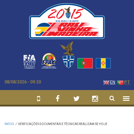
Passar para o conteúdo principal
08/08/2026 - 09:20
EN
PT
INÍCIO
/
VERIFICAÇÕES DOCUMENTAIS E TÉCNICAS REALIZAM-SE HOJE