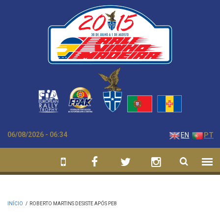
Passar para o conteúdo principal
06/08/2026 - 06:34
EN
PT
INÍCIO
/
ROBERTO MARTINS DESISTE APÓS PE8