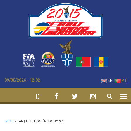
Passar para o conteúdo principal
09/08/2026 - 12:02
EN
PT
INÍCIO
/
PARQUE DE ASSISTÊNCIAS SP/PA "F"