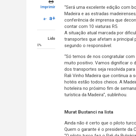
“Será uma excelente edição com bo
Imprimir
Madeira e as estradas madeirenses,
a+
a-
conferência de imprensa que decorr
contar com 10 viaturas R5.
A situação atual marcada por dificu
Lido
transportes que afetam a principal
segundo o responsável.
0%
“Só temos de nos congratular com es
muito positivo. Vamos dignificar o
dos transportes seja resolvida para 
Rali Vinho Madeira que continua a 
hotéis estão todos cheios. A Made
hoteleira no próximo fim de semana.
turística da Madeira”, sublinhou.
Murat Bustanci na lista
Ainda não é certo que o piloto turc
Quem o garante é o presidente da
“O piloto turco fez o Rali da Bulgár