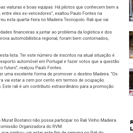
as viaturas e boas equipas. Há pilotos que conhecem bem a
 entre eles ex-vencedores”, exaltou Paulo Fontes na
eu esta quarta-feira no Madeira Tecnopolo. Rali que vai
ldades financeiras a juntar ao problema da logística e dos
 prova automobilística regional, foram bem contornados,
ta lista. Ter este número de inscritos na atual situação é
 desporto automóvel em Portugal e fazer votos que a questão
o futuro”, realçou Paulo Fontes.
ser uma excelente forma de promover o destino Madeira. “Os
ira vai estar a cem por cento em termos de ocupação
 Este rali é um contributo extraordinário para a promoção
o Murat Bostanci não possa participar no Rali Vinho Madeira.
 Comissão Organizadora do RVM.
ia que ganhou, vai estar este fim de semana no Rali do