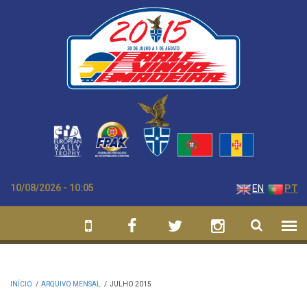
Passar para o conteúdo principal
10/08/2026 - 10:05
EN
PT
INÍCIO
/
ARQUIVO MENSAL
/
JULHO 2015