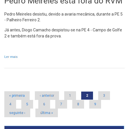
Pedro Meireles está fora do RVM
Pedro Meireles desistiu, devido a avaria mecânica, durante a PE 5
- Palheiro Ferreiro 2.
Já antes, Diogo Camacho despistou-se na
PE 4 - Campo de Golfe
2 e também está fora da prova.
Ler mais
acerca de Pedro Meireles está fora do RVM
Páginas
« primeira
‹ anterior
1
2
3
4
5
6
7
8
9
seguinte ›
última »