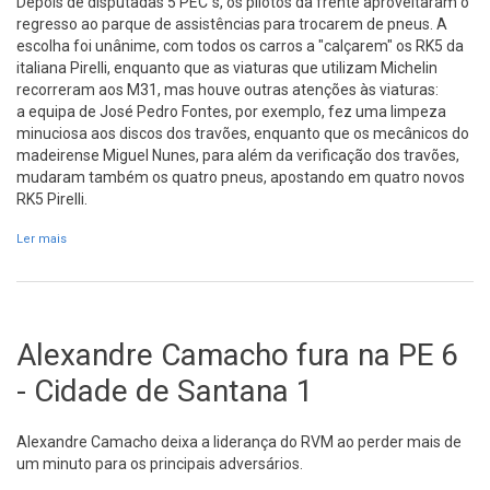
Depois de disputadas 5 PEC´s, os pilotos da frente aproveitaram o
regresso ao parque de assistências para trocarem de pneus. A
escolha foi unânime, com todos os carros a "calçarem" os RK5 da
italiana Pirelli, enquanto que as viaturas que utilizam Michelin
recorreram aos M31, mas houve outras atenções às viaturas:
a equipa de José Pedro Fontes, por exemplo, fez uma limpeza
minuciosa aos discos dos travões, enquanto que os mecânicos do
madeirense Miguel Nunes, para além da verificação dos travões,
mudaram também os quatro pneus, apostando em quatro novos
RK5 Pirelli.
Ler mais
acerca de Parque de assistências SP/PA "D"
Alexandre Camacho fura na PE 6
- Cidade de Santana 1
Alexandre Camacho deixa a liderança do RVM ao perder mais de
um minuto para os principais adversários.