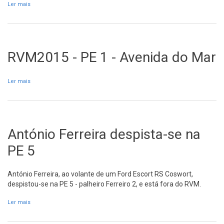
Ler mais
acerca de Viaturas pesadas no SP / PA “D”
RVM2015 - PE 1 - Avenida do Mar
Ler mais
acerca de RVM2015 - PE 1 - Avenida do Mar
António Ferreira despista-se na
PE 5
António Ferreira, ao volante de um Ford Escort RS Coswort,
despistou-se na PE 5 - palheiro Ferreiro 2, e está fora do RVM.
Ler mais
acerca de António Ferreira despista-se na PE 5