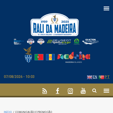
Passar para o conteúdo principal
07/08/2026 - 10:03
EN
PT
INÍCIO
/
COMUNICAÇÃO E PROMOÇÃO