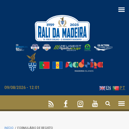
Passar para o conteúdo principal
09/08/2026 - 12:01
EN
PT
INÍCIO
/
FORMULÁRIO DE REGISTO