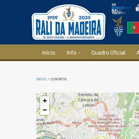
Passar para o conteúdo principal
Início
Info
Quadro Oficial
INÍCIO
/
CONTATOS
+
−