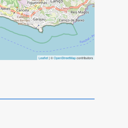
Leaflet
| ©
OpenStreetMap
contributors