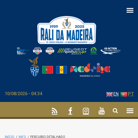
Passar para o conteúdo principal
10/08/2026 - 04:34
EN
PT
INÍCIO
/
INFO
/
PERCURSO DETALHADO