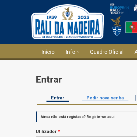
Passar para o conteúdo principal
Início
Info
Quadro Oficial
Entrar
Entrar
(separador ativo)
Pedir nova senha
Separadores primários
Ainda não está registado?
Registe-se aqui
.
Utilizador
*