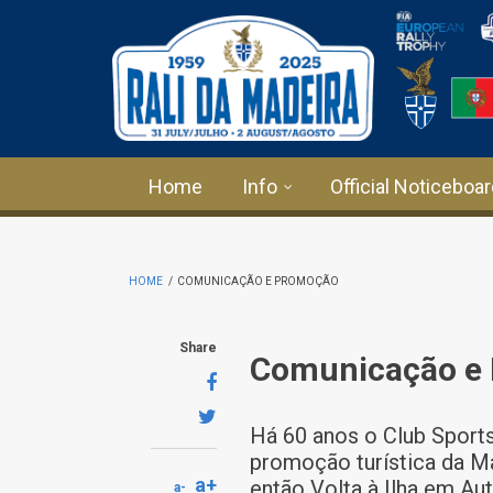
Skip to main content
Home
Info
Official Noticeboa
HOME
/
COMUNICAÇÃO E PROMOÇÃO
Share
Comunicação e
Há 60 anos o Club Sport
promoção turística da M
a+
então Volta à Ilha em Au
a-