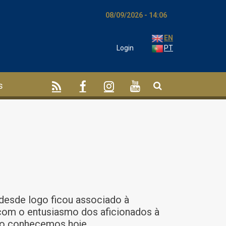
08/09/2026 - 14:06
EN
Login
PT
s
desde logo ficou associado à
 com o entusiasmo dos aficionados à
omo conhecemos hoje.