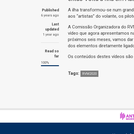
A ilha transformou-se num grande
Published
6 years ago
aos “artistas” do volante, os pil
Last
A Comissão Organizadora do RVM 20
updated
vídeo que agora apresentamos na 
1 year ago
próximos seis meses, vamos dar 
dos elementos diretamente ligado
Read so
Os conteúdos destes vídeos são 
far
100%
Tags:
RVM2020