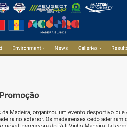
rd
Environment
News
Galleries
Result
 Promoção
s da Madeira, organizou um evento desportivo que 
adeira no exterior. Os madeirenses cedo aderiram
tomóvel, percursora do Rali Vinho Madeira, tal c