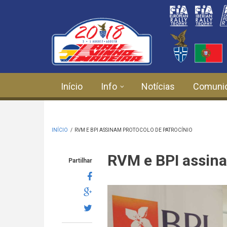
Passar para o conteúdo principal
Início
Info
Notícias
Comuni
INÍCIO
/
RVM E BPI ASSINAM PROTOCOLO DE PATROCÍNIO
RVM e BPI assina
Partilhar