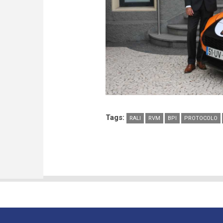
Tags:
RALI
RVM
BPI
PROTOCOLO