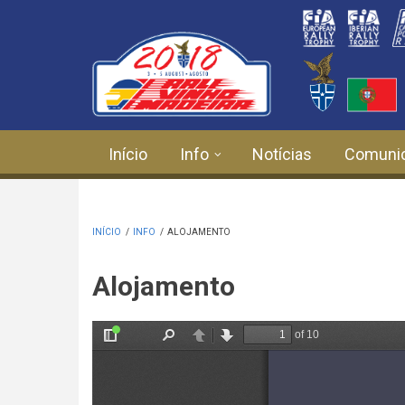
Passar para o conteúdo principal
Início
Info
Notícias
Comuni
INÍCIO
/
INFO
/
ALOJAMENTO
Alojamento