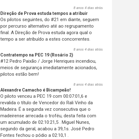
8 anos 4 dias
atrás
Direção de Prova estuda tempos a atribuir
Os pilotos seguintes, do #21 em diante, seguem
por percurso alternativo até ao regrupamento
final. A Direção de Prova estuda agora qual o
tempo a ser atribuído a estes concorrentes.
8 anos 4 dias
atrás
Contratempo na PEC 19 (Rosário 2)
#12 Pedro Paixão / Jorge Henriques incendiou,
meios de segurança imediatamente acionados,
pilotos estão bem!
8 anos 4 dias
atrás
Alexandre Camacho é Bicampeão!
O piloto venceu a PEC 19 com 00:07:01,6 e
revalida o título de Vencedor do Rali Vinho da
Madeira. É a segunda vez consecutiva que o
madeirense arrecada o troféu, desta feita com
um acumulado de 02:10:21,5 . Miguel Nunes,
segundo da geral, acabou a 39,1s. José Pedro
Fontes fechou o pódio a 02:10,1 .