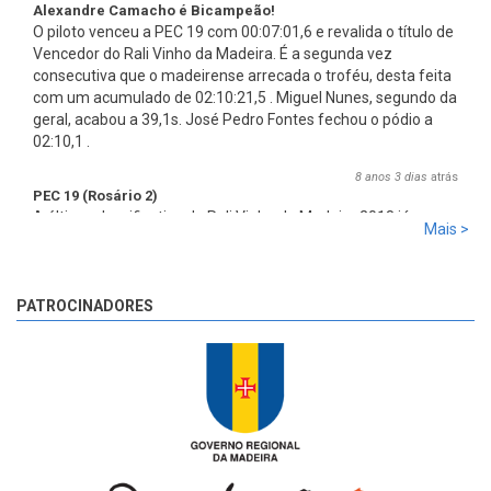
Alexandre Camacho é Bicampeão!
O piloto venceu a PEC 19 com 00:07:01,6 e revalida o título de
Vencedor do Rali Vinho da Madeira. É a segunda vez
consecutiva que o madeirense arrecada o troféu, desta feita
com um acumulado de 02:10:21,5 . Miguel Nunes, segundo da
geral, acabou a 39,1s. José Pedro Fontes fechou o pódio a
02:10,1 .
8 anos 3 dias
atrás
PEC 19 (Rosário 2)
A última classificativa do Rali Vinho da Madeira 2018 já
Mais >
começou!
8 anos 3 dias
atrás
PATROCINADORES