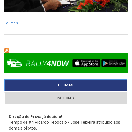
Ler mais
acerca de RVM e BPI assinam protocolo de patrocínio
ÚLTIMAS
(SEPARADOR ATIVO)
NOTÍCIAS
Direção de Prova já decidiu!
Tempo de #4 Ricardo Teodósio / José Teixeira atribuído aos
demais pilotos.