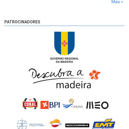
Mais >
começou!
8 anos 3 dias
atrás
PATROCINADORES