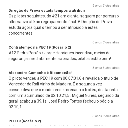
8 anos 3 dias
atrás
Direção de Prova estuda tempos a atribuir
Os pilotos seguintes, do #21 em diante, seguem por percurso
alternativo até ao regrupamento final. A Direção de Prova
estuda agora qual o tempo a ser atribuído a estes
concorrentes.
8 anos 3 dias
atrás
Contratempo na PEC 19 (Rosário 2)
#12 Pedro Paixão / Jorge Henriques incendiou, meios de
segurança imediatamente acionados, pilotos estão bem!
8 anos 3 dias
atrás
Alexandre Camacho é Bicampeão!
O piloto venceu a PEC 19 com 00:07:01,6 e revalida o título de
Vencedor do Rali Vinho da Madeira. É a segunda vez
consecutiva que o madeirense arrecada o troféu, desta feita
com um acumulado de 02:10:21,5 . Miguel Nunes, segundo da
geral, acabou a 39,1s. José Pedro Fontes fechou o pódio a
02:10,1 .
8 anos 3 dias
atrás
PEC 19 (Rosário 2)
A última classificativa do Rali Vinho da Madeira 2018 já