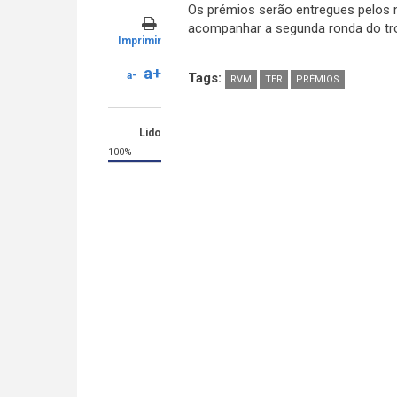
Os prémios serão entregues pelos 
acompanhar a segunda ronda do tr
Imprimir
a+
a-
Tags:
RVM
TER
PRÉMIOS
Lido
100%