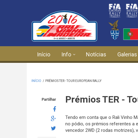
Passar para o conteúdo principal
Início
Info
Notícias
Galerias
INÍCIO
/
PRÉMIOS TER - TOUR EUROPEAN RALLY
Prémios TER - To
Partilhar
Tendo em conta que o Rali Vinho Ma
no pódio, os prémios referentes a e
vencedor 2WD (2 rodas motrizes), 