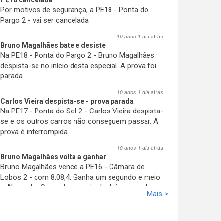
PE18 cancelada
Por motivos de segurança, a PE18 - Ponta do
Pargo 2 - vai ser cancelada
10 anos 1 dia
atrás
Bruno Magalhães bate e desiste
Na PE18 - Ponta do Pargo 2 - Bruno Magalhães
despista-se no início desta especial. A prova foi
parada.
10 anos 1 dia
atrás
Carlos Vieira despista-se - prova parada
Na PE17 - Ponta do Sol 2 - Carlos Vieira despista-
se e os outros carros não conseguem passar
. A
prova é interrompida
10 anos 1 dia
atrás
Bruno Magalhães volta a ganhar
Bruno Magalhães vence a PE16 - Câmara de
Lobos 2 - com 8:08,4. Ganha um segundo e meio
a Alexandre Camacho e mais de dois segundos a
Mais >
José Pedro Fontes. A sua vantagem aumenta.
10 anos 1 dia
atrás