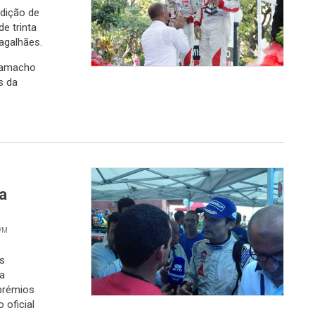
dição de
e trinta
agalhães.
 Camacho
s da
a
RVM
s
a
prémios
 oficial