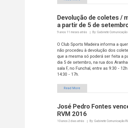
Devolução de coletes / 
a partir de 5 de setembr
9 anos 11 meses
atrás
By: Gabinete Comunicação
O Club Sports Madeira informa a que
não procedeu à devolução dos colet
que a mesma só poderá ser feita a pa
dia 5 de setembro, na rua dos Aranhas,
sala F, no Funchal, entre as 9:30 - 12h
14:30 - 17h.
Read More
José Pedro Fontes venc
RVM 2016
10 anos 2 dias
atrás
By: Gabinete Comunicação 