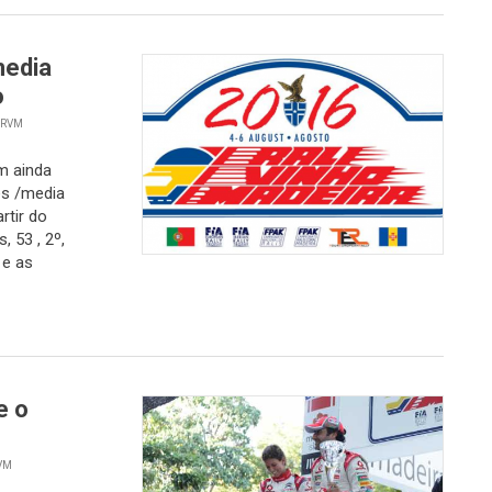
media
o
 RVM
m ainda
es /media
rtir do
 53 , 2º,
 e as
e o
RVM