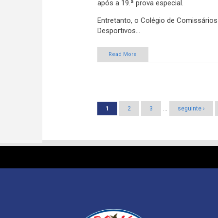
após a 19.ª prova especial.
Entretanto, o Colégio de Comissários
Desportivos...
Read More
Páginas
1
2
3
…
seguinte ›