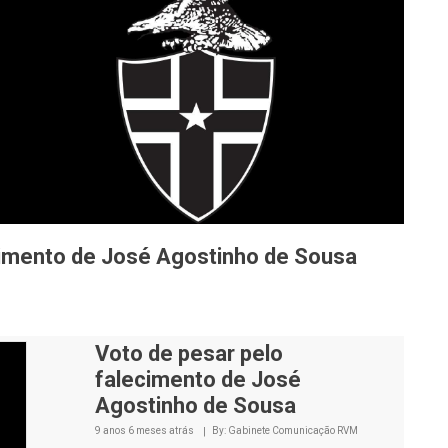
cimento de José Agostinho de Sousa
e imprensa esta terça-feira na sede do
ficializar classificação do RVM
edia a partir de 5 de setembro
e o RVM 2016
Voto de pesar pelo
falecimento de José
Agostinho de Sousa
9 anos 6 meses
atrás
By: Gabinete Comunicação RVM