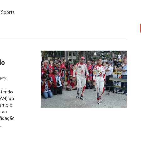
.
b Sports
do
 RVM
ferido
TAN) da
ismo e
o ao
ficação
.