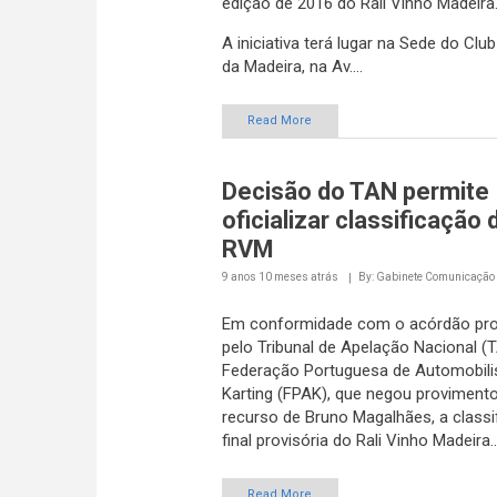
edição de 2016 do Rali Vinho Madeira
A iniciativa terá lugar na Sede do Clu
da Madeira, na Av....
Read More
Decisão do TAN permite
oficializar classificação 
RVM
9 anos 10 meses
atrás
By: Gabinete Comunicação
Em conformidade com o acórdão pro
pelo Tribunal de Apelação Nacional (
Federação Portuguesa de Automobil
Karting (FPAK), que negou proviment
recurso de Bruno Magalhães, a classi
final provisória do Rali Vinho Madeira..
Read More