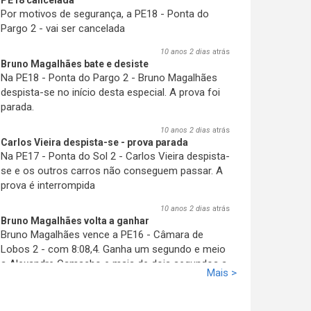
PE18 cancelada
Por motivos de segurança, a PE18 - Ponta do
Pargo 2 - vai ser cancelada
10 anos 2 dias
atrás
Bruno Magalhães bate e desiste
Na PE18 - Ponta do Pargo 2 - Bruno Magalhães
despista-se no início desta especial. A prova foi
parada.
10 anos 2 dias
atrás
Carlos Vieira despista-se - prova parada
Na PE17 - Ponta do Sol 2 - Carlos Vieira despista-
se e os outros carros não conseguem passar
. A
prova é interrompida
10 anos 2 dias
atrás
Bruno Magalhães volta a ganhar
Bruno Magalhães vence a PE16 - Câmara de
Lobos 2 - com 8:08,4. Ganha um segundo e meio
a Alexandre Camacho e mais de dois segundos a
Mais >
José Pedro Fontes. A sua vantagem aumenta.
10 anos 2 dias
atrás