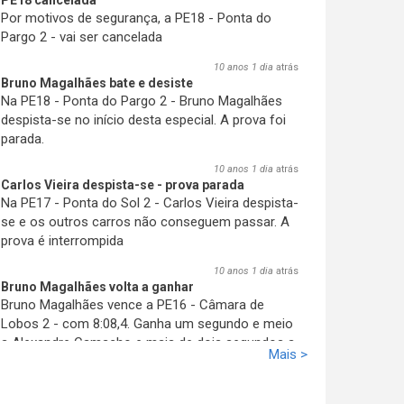
PE18 cancelada
Por motivos de segurança, a PE18 - Ponta do
Pargo 2 - vai ser cancelada
10 anos 1 dia
atrás
Bruno Magalhães bate e desiste
Na PE18 - Ponta do Pargo 2 - Bruno Magalhães
despista-se no início desta especial. A prova foi
parada.
10 anos 1 dia
atrás
Carlos Vieira despista-se - prova parada
Na PE17 - Ponta do Sol 2 - Carlos Vieira despista-
se e os outros carros não conseguem passar
. A
prova é interrompida
10 anos 1 dia
atrás
Bruno Magalhães volta a ganhar
Bruno Magalhães vence a PE16 - Câmara de
Lobos 2 - com 8:08,4. Ganha um segundo e meio
a Alexandre Camacho e mais de dois segundos a
Mais >
José Pedro Fontes. A sua vantagem aumenta.
10 anos 1 dia
atrás