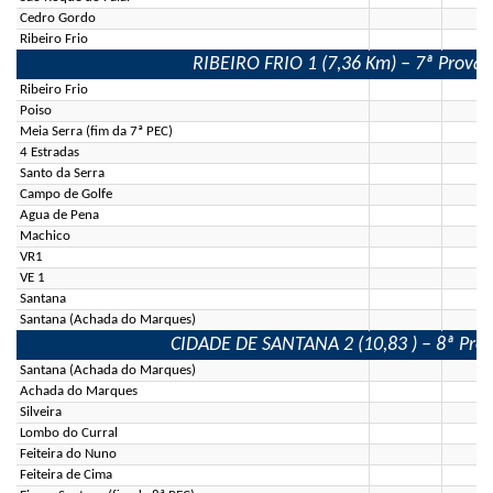
Cedro Gordo
Ribeiro Frio
RIBEIRO FRIO 1 (7,36 Km) – 7ª Prova E
Ribeiro Frio
Poiso
Meia Serra (fim da 7ª PEC)
4 Estradas
Santo da Serra
Campo de Golfe
Agua de Pena
Machico
VR1
VE 1
Santana
Santana (Achada do Marques)
CIDADE DE SANTANA 2 (10,83 ) – 8ª Prova
Santana (Achada do Marques)
Achada do Marques
Silveira
Lombo do Curral
Feiteira do Nuno
Feiteira de Cima