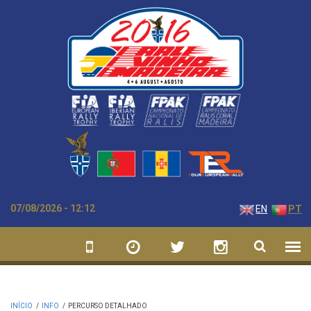
Passar para o conteúdo principal
07/08/2026 - 12:12
EN
PT
INÍCIO
/
INFO
/
PERCURSO DETALHADO