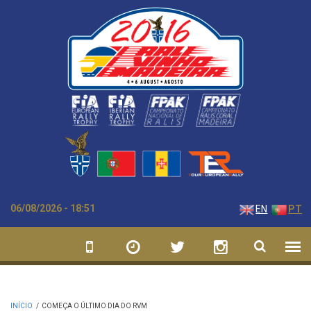
Passar para o conteúdo principal
06/08/2026 - 18:51
EN
PT
INÍCIO
/
COMEÇA O ÚLTIMO DIA DO RVM