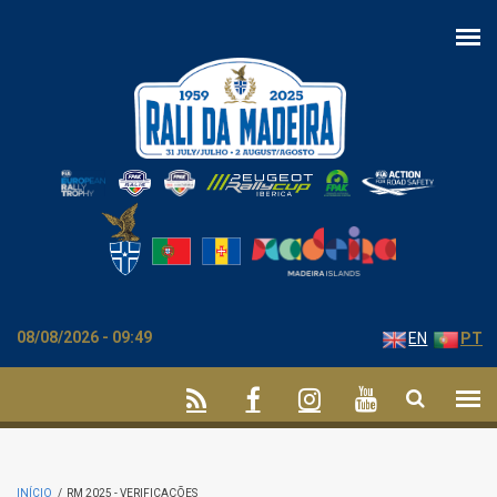
Passar para o conteúdo principal
08/08/2026 - 09:49
EN
PT
INÍCIO
/
RM 2025 - VERIFICAÇÕES