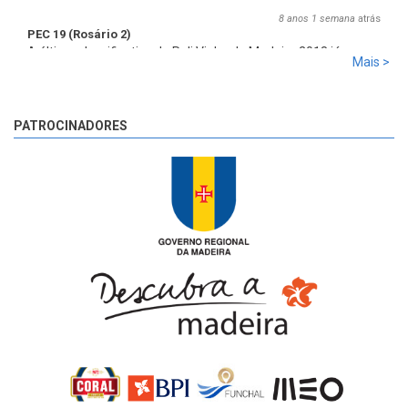
8 anos 1 semana
atrás
PEC 19 (Rosário 2)
A última classificativa do Rali Vinho da Madeira 2018 já
Mais >
começou!
8 anos 1 semana
atrás
PATROCINADORES