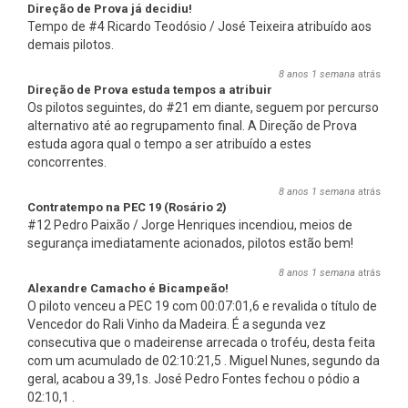
Direção de Prova já decidiu!
Tempo de #4 Ricardo Teodósio / José Teixeira atribuído aos
demais pilotos.
8 anos 1 semana
atrás
Direção de Prova estuda tempos a atribuir
Os pilotos seguintes, do #21 em diante, seguem por percurso
alternativo até ao regrupamento final. A Direção de Prova
estuda agora qual o tempo a ser atribuído a estes
concorrentes.
8 anos 1 semana
atrás
Contratempo na PEC 19 (Rosário 2)
#12 Pedro Paixão / Jorge Henriques incendiou, meios de
segurança imediatamente acionados, pilotos estão bem!
8 anos 1 semana
atrás
Alexandre Camacho é Bicampeão!
O piloto venceu a PEC 19 com 00:07:01,6 e revalida o título de
Vencedor do Rali Vinho da Madeira. É a segunda vez
consecutiva que o madeirense arrecada o troféu, desta feita
com um acumulado de 02:10:21,5 . Miguel Nunes, segundo da
geral, acabou a 39,1s. José Pedro Fontes fechou o pódio a
02:10,1 .