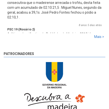
consecutiva que o madeirense arrecada o troféu, desta feita
com um acumulado de 02:10:21,5 . Miguel Nunes, segundo da
geral, acabou a 39,1s. José Pedro Fontes fechou o pódio a
02:10,1 .
8 anos 5 dias
atrás
PEC 19 (Rosário 2)
A última classificativa do Rali Vinho da Madeira 2018 já
Mais >
começou!
8 anos 5 dias
atrás
PATROCINADORES