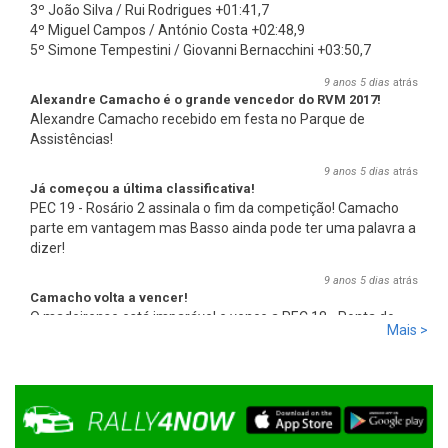
3º João Silva / Rui Rodrigues +01:41,7
4º Miguel Campos / António Costa +02:48,9
5º Simone Tempestini / Giovanni Bernacchini +03:50,7
9 anos 5 dias
atrás
Alexandre Camacho é o grande vencedor do RVM 2017!
Alexandre Camacho recebido em festa no Parque de
Assistências!
9 anos 5 dias
atrás
Já começou a última classificativa!
PEC 19 - Rosário 2 assinala o fim da competição! Camacho
parte em vantagem mas Basso ainda pode ter uma palavra a
dizer!
9 anos 5 dias
atrás
Camacho volta a vencer!
O madeirense está imparável e vence a PEC 18 - Ponta do
Mais >
Pargo 2, com 00:08:08,0, mais 2,7s que Basso e mais 17,8s
que Miguel Campos, o terceiro.
9 anos 5 dias
atrás