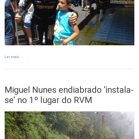
Ler mais
acerca de Miguel Nunes desiste e Alexandre Camacho passa a
líder do RVM
Miguel Nunes endiabrado ‘instala-
se’ no 1º lugar do RVM