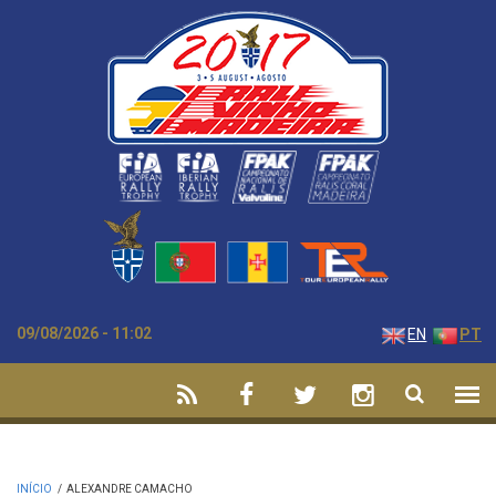
Passar para o conteúdo principal
09/08/2026 - 11:02
EN
PT
INÍCIO
/
ALEXANDRE CAMACHO