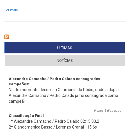
Ler mais
acerca de Pedro Calado promete luta pelo primeiro lugar na hora
da despedida
ÚLTIMAS
(SEPARADOR ATIVO)
NOTÍCIAS
Alexandre Camacho / Pedro Calado consagrados
campeões!
Neste momento decorre a Cerimónio do Pódio, onde a dupla
Alexandre Camacho / Pedro Calado já foi consagrada como
campeã!
9 anos 5 dias
atrás
Classificação Final
1º Alexandre Camacho / Pedro Calado 02:15:03,2
2º Giandomenico Basso / Lorenzo Granai +15,6s