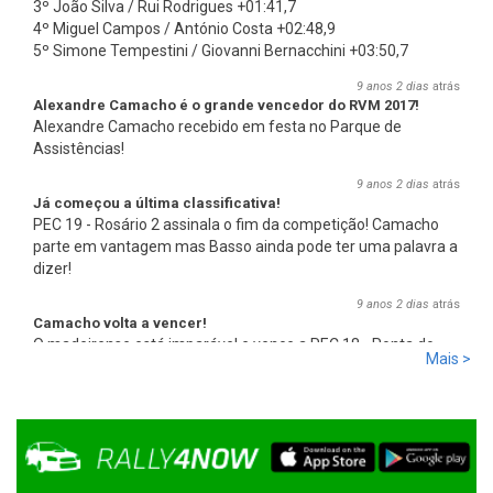
3º João Silva / Rui Rodrigues +01:41,7
4º Miguel Campos / António Costa +02:48,9
5º Simone Tempestini / Giovanni Bernacchini +03:50,7
9 anos 2 dias
atrás
Alexandre Camacho é o grande vencedor do RVM 2017!
Alexandre Camacho recebido em festa no Parque de
Assistências!
9 anos 2 dias
atrás
Já começou a última classificativa!
PEC 19 - Rosário 2 assinala o fim da competição! Camacho
parte em vantagem mas Basso ainda pode ter uma palavra a
dizer!
9 anos 2 dias
atrás
Camacho volta a vencer!
O madeirense está imparável e vence a PEC 18 - Ponta do
Mais >
Pargo 2, com 00:08:08,0, mais 2,7s que Basso e mais 17,8s
que Miguel Campos, o terceiro.
9 anos 2 dias
atrás