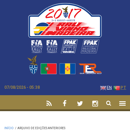
Passar para o conteúdo principal
07/08/2026 - 05:38
EN
PT
INÍCIO
/
ARQUIVO DE EDIÇÕES ANTERIORES