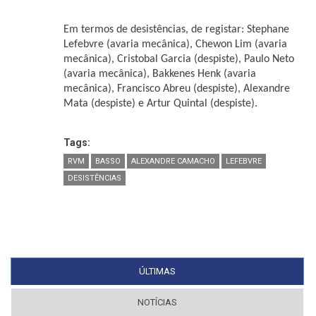
Em termos de desistências, de registar: Stephane
Lefebvre (avaria mecânica), Chewon Lim (avaria
mecânica), Cristobal Garcia (despiste), Paulo Neto
(avaria mecânica), Bakkenes Henk (avaria
mecânica), Francisco Abreu (despiste), Alexandre
Mata (despiste) e Artur Quintal (despiste).
Tags:
RVM
BASSO
ALEXANDRE CAMACHO
LEFEBVRE
DESISTÊNCIAS
ÚLTIMAS
(SEPARADOR ATIVO)
NOTÍCIAS