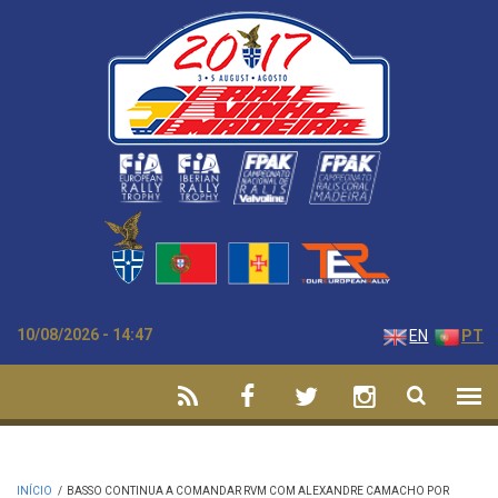
Passar para o conteúdo principal
10/08/2026 - 14:47
EN
PT
INÍCIO
/
BASSO CONTINUA A COMANDAR RVM COM ALEXANDRE CAMACHO POR