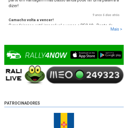
parte em vantagem mas Basso ainda pode ter uma palavra a
dizer!
9 anos 6 dias
atrás
Camacho volta a vencer!
O madeirense está imparável e vence a PEC 18 - Ponta do
Mais >
Pargo 2, com 00:08:08,0, mais 2,7s que Basso e mais 17,8s
que Miguel Campos, o terceiro.
9 anos 6 dias
atrás
PATROCINADORES