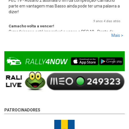
PEC 19 - Rosário 2 assinala o fim da competição! Camacho
parte em vantagem mas Basso ainda pode ter uma palavra a
dizer!
9 anos 4 dias
atrás
Camacho volta a vencer!
O madeirense está imparável e vence a PEC 18 - Ponta do
Mais >
Pargo 2, com 00:08:08,0, mais 2,7s que Basso e mais 17,8s
que Miguel Campos, o terceiro.
9 anos 4 dias
atrás
PATROCINADORES