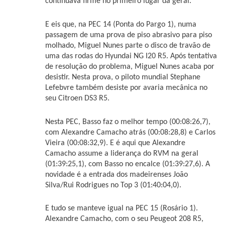
continuava firme no primeiro lugar da geral.
E eis que, na PEC 14 (Ponta do Pargo 1), numa
passagem de uma prova de piso abrasivo para piso
molhado, Miguel Nunes parte o disco de travão de
uma das rodas do Hyundai NG I20 R5. Após tentativa
de resolução do problema, Miguel Nunes acaba por
desistir. Nesta prova, o piloto mundial Stephane
Lefebvre também desiste por avaria mecânica no
seu Citroen DS3 R5.
Nesta PEC, Basso faz o melhor tempo (00:08:26,7),
com Alexandre Camacho atrás (00:08:28,8) e Carlos
Vieira (00:08:32,9). E é aqui que Alexandre
Camacho assume a liderança do RVM na geral
(01:39:25,1), com Basso no encalce (01:39:27,6). A
novidade é a entrada dos madeirenses João
Silva/Rui Rodrigues no Top 3 (01:40:04,0).
E tudo se manteve igual na PEC 15 (Rosário 1).
Alexandre Camacho, com o seu Peugeot 208 R5,