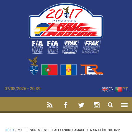
Passar para o conteúdo principal
07/08/2026 - 20:39
EN
PT
INÍCIO
/
MIGUEL NUNES DESISTE E ALEXANDRE CAMACHO PASSA A LÍDER DO RVM