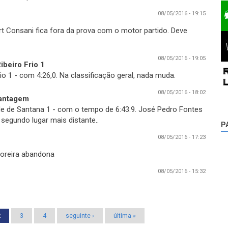
08/05/2016 - 19:15
t Consani fica fora da prova com o motor partido. Deve
08/05/2016 - 19:05
beiro Frio 1
io 1 - com 4:26,0. Na classificação geral, nada muda.
08/05/2016 - 18:02
vantagem
e de Santana 1 - com o tempo de 6:43.9. José Pedro Fontes
segundo lugar mais distante.
.
P
08/05/2016 - 17:23
Moreira abandona
08/05/2016 - 15:32
2
3
4
seguinte ›
última »