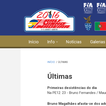
Passar para o conteúdo principal
Início
Info
Notícias
Galerias
INÍCIO
/
ÚLTIMAS
Últimas
Primeiras desistências do dia
Na PE12:
23 - Bruno Fernandes / Mau
Bruno Magalhães afasta-se dos ad