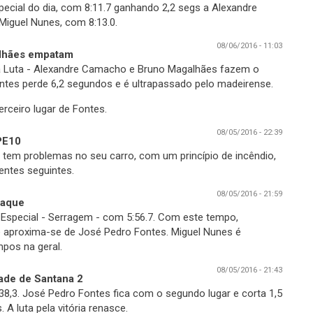
ecial do dia, com 8:11.7 ganhando 2,2 segs a Alexandre
Miguel Nunes, com 8:13.0.
08/06/2016 - 11:03
lhães empatam
 da Luta - Alexandre Camacho e Bruno Magalhães fazem o
tes perde 6,2 segundos e é ultrapassado pelo madeirense.
rceiro lugar de Fontes.
08/05/2016 - 22:39
PE10
em problemas no seu carro, com um princípio de incêndio,
entes seguintes.
08/05/2016 - 21:59
taque
special - Serragem - com 5:56.7. Com este tempo,
e aproxima-se de José Pedro Fontes. Miguel Nunes é
pos na geral.
08/05/2016 - 21:43
de de Santana 2
8,3. José Pedro Fontes fica com o segundo lugar e corta 1,5
A luta pela vitória renasce.