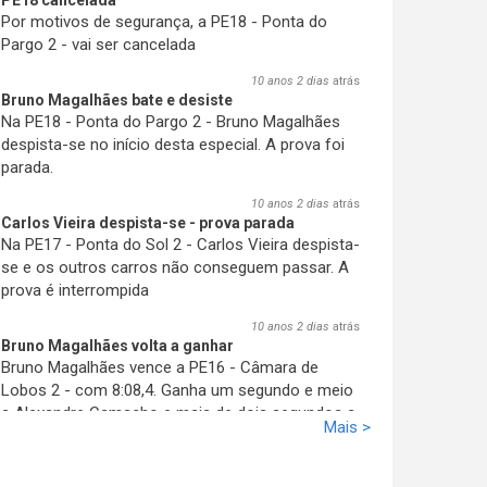
PE18 cancelada
Por motivos de segurança, a PE18 - Ponta do
Pargo 2 - vai ser cancelada
10 anos 2 dias
atrás
Bruno Magalhães bate e desiste
Na PE18 - Ponta do Pargo 2 - Bruno Magalhães
despista-se no início desta especial. A prova foi
parada.
10 anos 2 dias
atrás
Carlos Vieira despista-se - prova parada
Na PE17 - Ponta do Sol 2 - Carlos Vieira despista-
se e os outros carros não conseguem passar
. A
prova é interrompida
10 anos 2 dias
atrás
Bruno Magalhães volta a ganhar
Bruno Magalhães vence a PE16 - Câmara de
Lobos 2 - com 8:08,4. Ganha um segundo e meio
a Alexandre Camacho e mais de dois segundos a
Mais >
José Pedro Fontes. A sua vantagem aumenta.
10 anos 2 dias
atrás