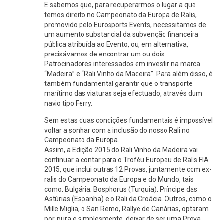
E sabemos que, para recuperarmos o lugar a que
temos direito no Campeonato da Europa de Ralis,
promovido pelo Eurosports Events, necessitamos de
um aumento substancial da subvenção financeira
pública atribuída ao Evento, ou, em alternativa,
precisávamos de encontrar um ou dois
Patrocinadores interessados em investir na marca
“Madeira” e “Rali Vinho da Madeira”. Para além disso, é
também fundamental garantir que o transporte
marítimo das viaturas seja efectuado, através dum
navio tipo Ferry.
Sem estas duas condições fundamentais é impossível
voltar a sonhar com a inclusão do nosso Rali no
Campeonato da Europa.
Assim, a Edição 2015 do Rali Vinho da Madeira vai
continuar a contar para o Troféu Europeu de Ralis FIA
2015, que inclui outras 12 Provas, juntamente com ex-
ralis do Campeonato da Europa e do Mundo, tais
como, Bulgária, Bosphorus (Turquia), Príncipe das
Astúrias (Espanha) e o Rali da Croácia. Outros, como o
Mille Miglia, o San Remo, Rallye de Canárias, optaram
por, pura e simplesmente, deixar de ser uma Prova