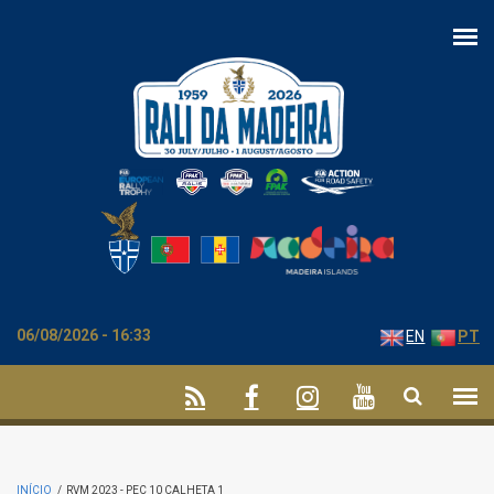
Passar para o conteúdo principal
06/08/2026 - 16:33
EN
PT
INÍCIO
/
RVM 2023 - PEC 10 CALHETA 1