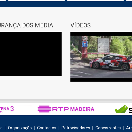
URANÇA DOS MEDIA
VÍDEOS
io
Organização
Contactos
Patrocinadores
Concorrentes
Ar