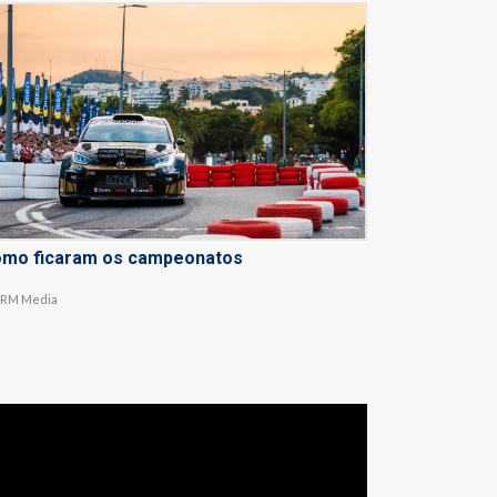
mo ficaram os campeonatos
RM Media