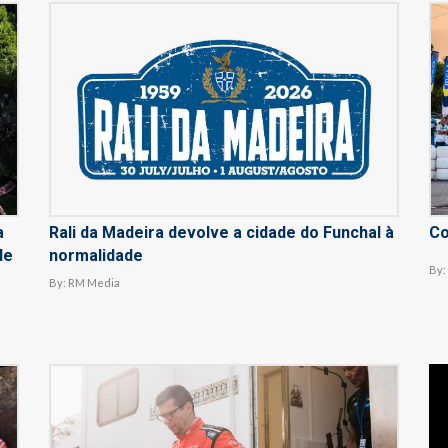
a
Rali da Madeira devolve a cidade do Funchal à
Co
de
normalidade
By:
By:
RM Media