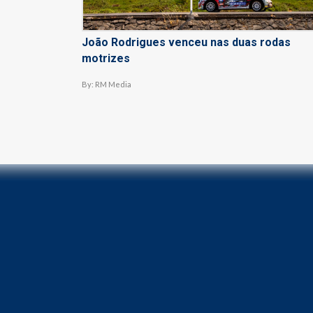
João Rodrigues venceu nas duas rodas
motrizes
By:
RM Media