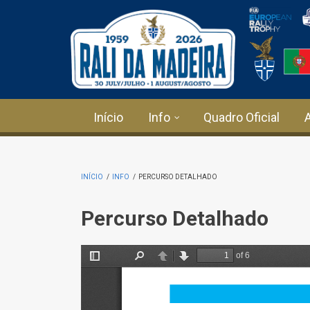
Passar para o conteúdo principal
Início
Info
Quadro Oficial
INÍCIO
/
INFO
/
PERCURSO DETALHADO
Percurso Detalhado