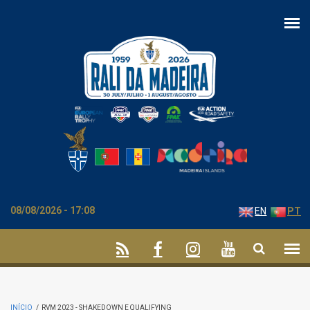
Passar para o conteúdo principal
08/08/2026 - 17:08
EN
PT
INÍCIO
/
RVM 2023 - SHAKEDOWN E QUALIFYING