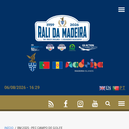
Passar para o conteúdo principal
06/08/2026 - 16:29
EN
PT
INÍCIO
/
RM 2025 - PEC CAMPO DE GOLFE