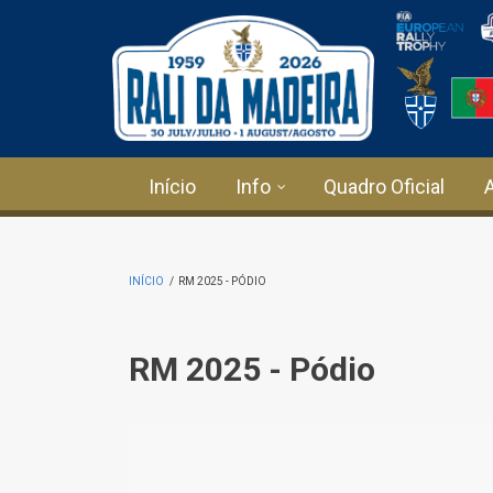
Passar para o conteúdo principal
Início
Info
Quadro Oficial
INÍCIO
/
RM 2025 - PÓDIO
RM 2025 - Pódio