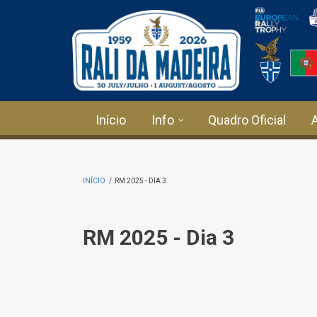
Passar para o conteúdo principal
Início
Info
Quadro Oficial
INÍCIO
/
RM 2025 - DIA 3
RM 2025 - Dia 3