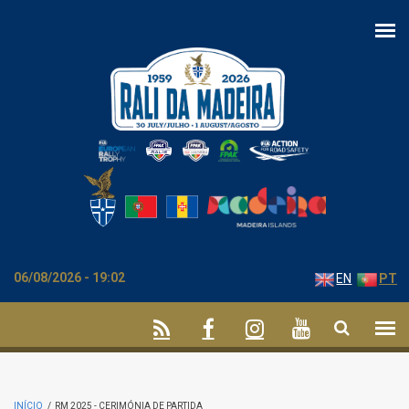
Passar para o conteúdo principal
06/08/2026 - 19:02
EN
PT
INÍCIO
/
RM 2025 - CERIMÓNIA DE PARTIDA