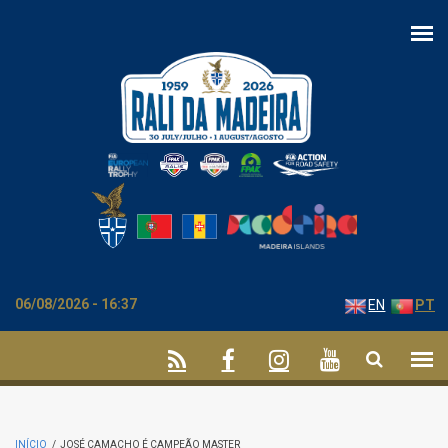
Passar para o conteúdo principal
06/08/2026 - 16:37
EN
PT
INÍCIO
/
JOSÉ CAMACHO É CAMPEÃO MASTER